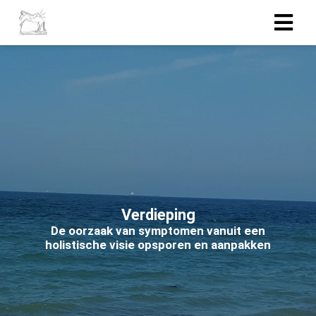
ngen
 policy
oneel
onele
s zijn
Verdieping
kelijk om
De oorzaak van symptomen vanuit een
bsite te
holistische visie opsporen en aanpakken
ken. Ze
 gebruikt
asisfuncties
der deze