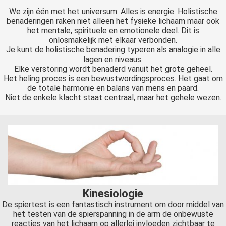
 op de
We zijn één met het universum. Alles is energie. Holistische
benaderingen raken niet alleen het fysieke lichaam maar ook
e. Hierdoor
het mentale, spirituele en emotionele deel. Dit is
 website-
onlosmakelijk met elkaar verbonden.
ren
Je kunt de holistische benadering typeren als analogie in alle
nte
lagen en niveaus.
Elke verstoring wordt benaderd vanuit het grote geheel.
enties
Het heling proces is een bewustwordingsproces. Het gaat om
gebaseerd
de totale harmonie en balans van mens en paard.
 gedrag van
Niet de enkele klacht staat centraal, maar het gehele wezen.
ezoeker.
uren
Kinesiologie
De spiertest is een fantastisch instrument om door middel van
het testen van de spierspanning in de arm de onbewuste
reacties van het lichaam op allerlei invloeden zichtbaar te