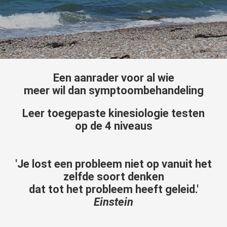
s kan de
e niet
oneren.
ieken
ische
Een aanrader voor al wie
s worden
meer wil dan symptoombehandeling
kt om
em
Leer toegepaste kinesiologie testen
tie te
op de 4 niveaus
elen over
drag van
zoeker op
'Je lost een probleem niet op vanuit het
site.
zelfde soort denken
ing
dat tot het probleem heeft geleid.'
ingcookies
Einstein
 gebruikt
oekers te